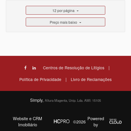
12 por página
Preço mais baixo
|
Centros de Resolução de Litígios
|
Política de Privacidade
Livro de Reclamações
Simply,
Altura Magenta, Unip. Lda. AMI: 15105
Website e CRM
Powered
©2026
Imobiliário
by