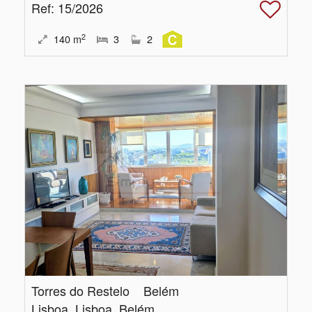
Ref
: 15/2026
2
140
m
3
2
Torres do Restelo _ Belém
Lisboa, Lisboa, Belém