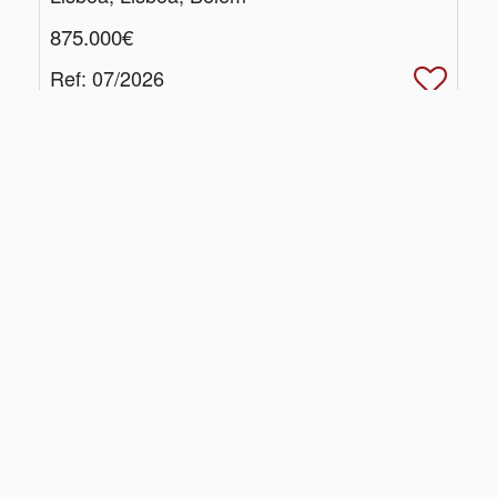
875.000€
Ref
: 07/2026
2
140
m
3
2
|
Centros de Resolução de Litígios
|
Política de Privacidade
Livro de Reclamações
Simply,
Altura Magenta, Unip. Lda. AMI: 15105
Website e CRM
Powered
©2026
Imobiliário
by