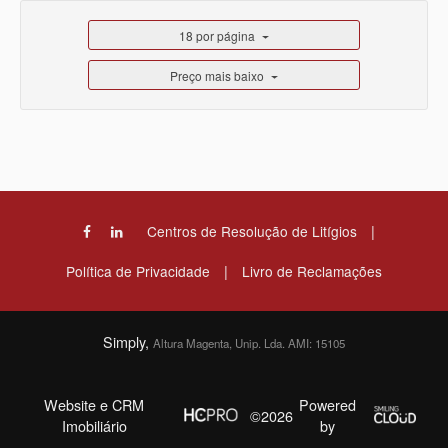
18 por página
Preço mais baixo
|
Centros de Resolução de Litígios
|
Política de Privacidade
Livro de Reclamações
Simply,
Altura Magenta, Unip. Lda. AMI: 15105
Website e CRM
Powered
©2026
Imobiliário
by