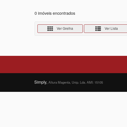
0 imóveis encontrados
Ver Grelha
Ver Lista
Simply,
Altura Magenta, Unip. Lda. AMI: 15105