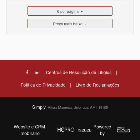
6 por página
Preço mais baixo
|
Centros de Resolução de Litígios
|
Política de Privacidade
Livro de Reclamações
Simply,
Altura Magenta, Unip. Lda. AMI: 15105
Website e CRM
Powered
©2026
Imobiliário
by