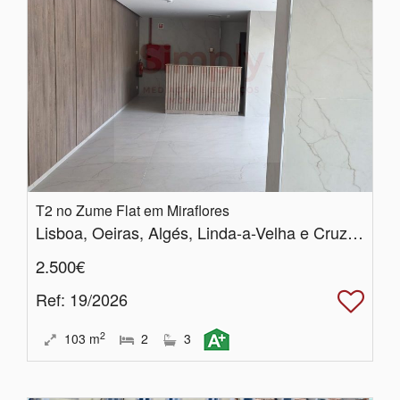
T2 no Zume Flat em Miraflores
Lisboa, Oeiras, Algés, Linda-a-Velha e Cruz Quebrada-Dafundo
2.500€
Ref
: 19/2026
2
103
m
2
3