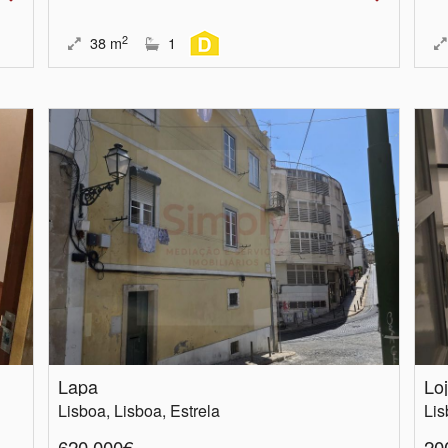
2
38
m
1
Lapa
Lo
Lisboa, Lisboa, Estrela
Lis
620.000€
20