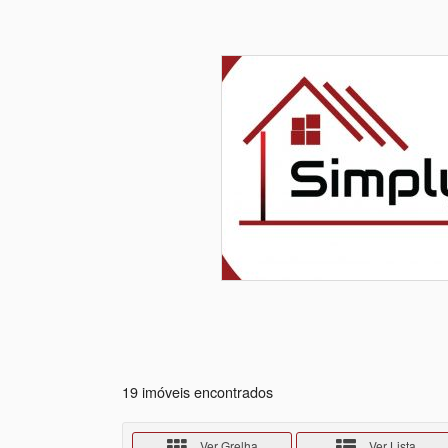
19 imóveis encontrados
Ver Grelha
Ver Lista