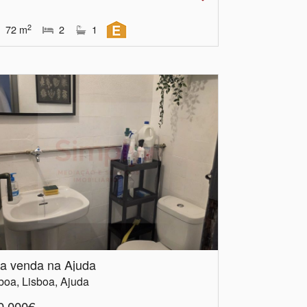
2
72
m
2
1
ja venda na Ajuda
boa, Lisboa, Ajuda
0.000€