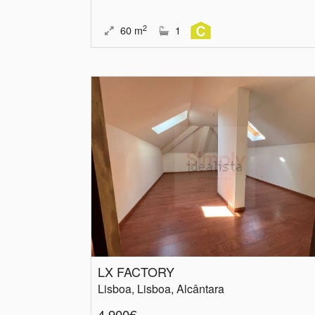
2
60
m
1
LX FACTORY
Lisboa, Lisboa, Alcântara
4.900€